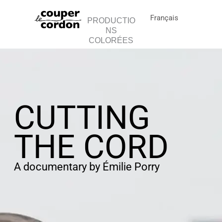
Aller
au
Français
PRODUCTIO
contenu
NS
COLORÉES
CUTTING
THE CORD
A documentary by Émilie Porry