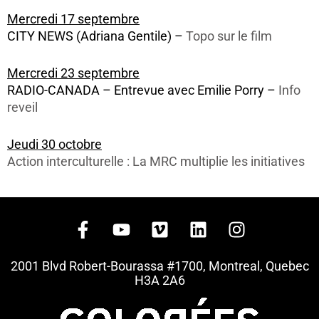
Mercredi 17 septembre
CITY NEWS (Adriana Gentile) –
Topo sur le film
Mercredi 23 septembre
RADIO-CANADA – Entrevue avec Emilie Porry –
Info
reveil
Jeudi 30 octobre
Action interculturelle : La MRC multiplie les initiatives
F
Y
V
L
I
a
o
i
i
n
c
u
m
n
s
2001 Blvd Robert-Bourassa #1700, Montreal, Quebec
e
t
e
k
t
H3A 2A6
b
u
o
e
a
o
b
d
g